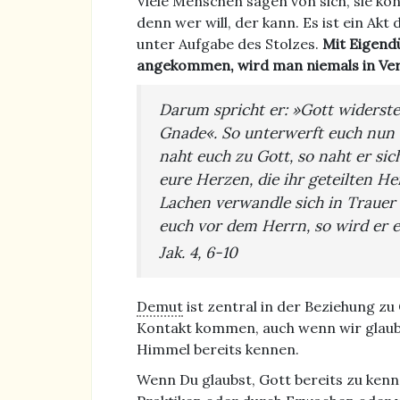
Viele Menschen sagen von sich, sie kö
denn wer will, der kann. Es ist ein A
unter Aufgabe des Stolzes.
Mit Eigend
angekommen, wird man niemals in Ve
Darum spricht er: »Gott widerst
Gnade«. So unterwerft euch nun G
naht euch zu Gott, so naht er sic
eure Herzen, die ihr geteilten He
Lachen verwandle sich in Trauer
euch vor dem Herrn, so wird er 
Jak. 4, 6-10
Demut
ist zentral in der Beziehung z
Kontakt kommen, auch wenn wir glaube
Himmel bereits kennen.
Wenn Du glaubst, Gott bereits zu kenn