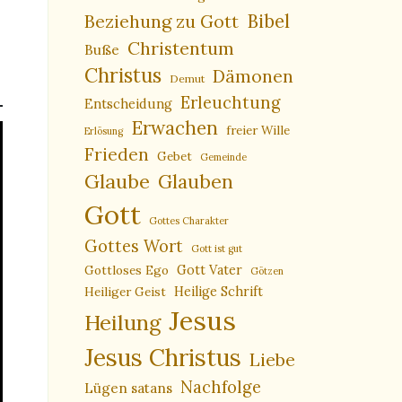
Bibel
Beziehung zu Gott
Christentum
Buße
Christus
Dämonen
Demut
Erleuchtung
Entscheidung
Erwachen
freier Wille
Erlösung
Frieden
Gebet
Gemeinde
Glaube
Glauben
Gott
Gottes Charakter
Gottes Wort
Gott ist gut
Gottloses Ego
Gott Vater
Götzen
Heiliger Geist
Heilige Schrift
Jesus
Heilung
Jesus Christus
Liebe
Nachfolge
Lügen satans