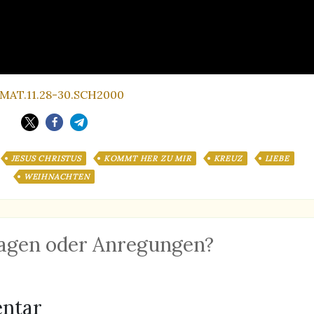
/MAT.11.28-30.SCH2000
JESUS CHRISTUS
KOMMT HER ZU MIR
KREUZ
LIEBE
WEIHNACHTEN
agen oder Anregungen?
entar