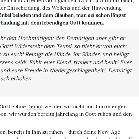
nnen nicht an einen Gott glauben. Doch das stimmt nicht,
kt der Entscheidung, des Wollens und der Hinwendung –
ünkel beladen und dem Glauben, man sei schon längst
rbindung mit dem lebendigen Gott kommen.
eht den Hochmütigen; den Demütigen aber gibt er
ott! Widersteht dem Teufel, so flieht er von euch;
h zu euch! Reinigt die Hände, ihr Sünder, und heiligt
rzens seid! Fühlt euer Elend, trauert und heult! Euer
 und eure Freude in Niedergeschlagenheit! Demütigt
euch erhöhen.
u Gott. Ohne
Demut
werden wir nicht mit Ihm in engen
n, wir würden bereits jahrelang in Gott ruhen und den
en, bereits in Ihm zu ruhen – durch deine New-Age-