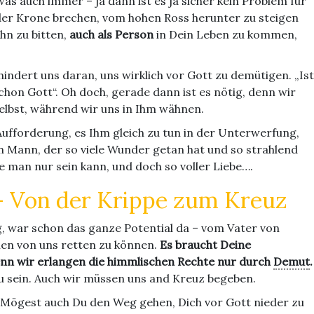
s auch immer – ja dann ist es ja sicher kein Problem für
 der Krone brechen, vom hohen Ross herunter zu steigen
hn zu bitten,
auch als Person
in Dein Leben zu kommen,
hindert uns daran, uns wirklich vor Gott zu demütigen. „Ist
a schon Gott“. Oh doch, gerade dann ist es nötig, denn wir
selbst, während wir uns in Ihm wähnen.
 Aufforderung, es Ihm gleich zu tun in der Unterwerfung,
n Mann, der so viele Wunder getan hat und so strahlend
e man nur sein kann, und doch so voller Liebe….
– Von der Krippe zum Kreuz
ag, war schon das ganze Potential da – vom Vater von
lnen von uns retten zu können.
Es braucht Deine
enn wir erlangen die himmlischen Rechte nur durch
Demut
.
u sein. Auch wir müssen uns and Kreuz begeben.
e: Mögest auch Du den Weg gehen, Dich vor Gott nieder zu