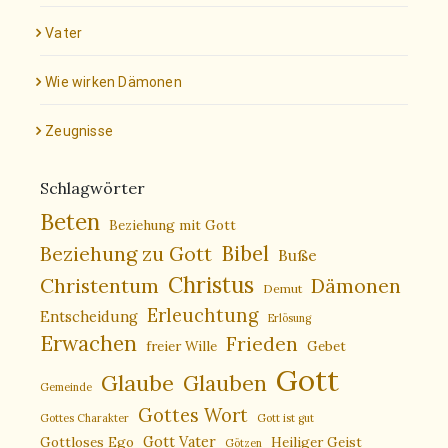
Vater
Wie wirken Dämonen
Zeugnisse
Schlagwörter
Beten
Beziehung mit Gott
Bibel
Beziehung zu Gott
Buße
Christus
Christentum
Dämonen
Demut
Erleuchtung
Entscheidung
Erlösung
Erwachen
Frieden
freier Wille
Gebet
Gott
Glaube
Glauben
Gemeinde
Gottes Wort
Gottes Charakter
Gott ist gut
Gottloses Ego
Gott Vater
Heiliger Geist
Götzen