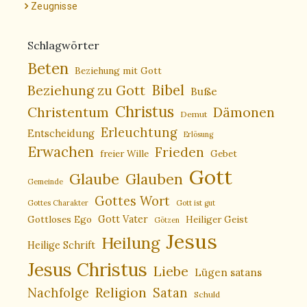
Zeugnisse
Schlagwörter
Beten
Beziehung mit Gott
Bibel
Beziehung zu Gott
Buße
Christus
Christentum
Dämonen
Demut
Erleuchtung
Entscheidung
Erlösung
Erwachen
Frieden
freier Wille
Gebet
Gott
Glaube
Glauben
Gemeinde
Gottes Wort
Gottes Charakter
Gott ist gut
Gottloses Ego
Gott Vater
Heiliger Geist
Götzen
Jesus
Heilung
Heilige Schrift
Jesus Christus
Liebe
Lügen satans
Religion
Nachfolge
Satan
Schuld