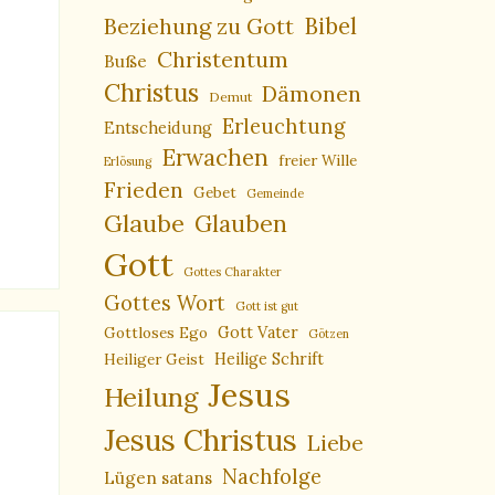
Bibel
Beziehung zu Gott
Christentum
Buße
Christus
Dämonen
Demut
Erleuchtung
Entscheidung
Erwachen
freier Wille
Erlösung
Frieden
Gebet
Gemeinde
Glaube
Glauben
Gott
Gottes Charakter
Gottes Wort
Gott ist gut
Gottloses Ego
Gott Vater
Götzen
Heiliger Geist
Heilige Schrift
Jesus
Heilung
Jesus Christus
Liebe
Nachfolge
Lügen satans