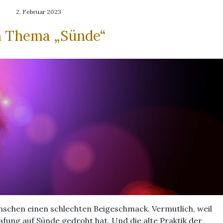
2. Februar 2023
 Thema „Sünde“
enschen einen schlechten Beigeschmack. Vermutlich, weil
afung auf Sünde gedroht hat. Und die alte Praktik der