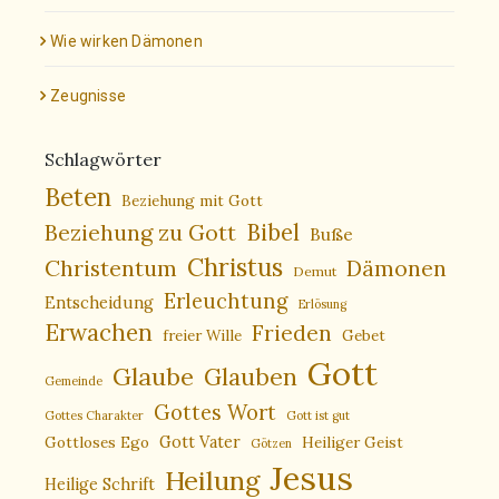
Wie wirken Dämonen
Zeugnisse
Schlagwörter
Beten
Beziehung mit Gott
Bibel
Beziehung zu Gott
Buße
Christus
Christentum
Dämonen
Demut
Erleuchtung
Entscheidung
Erlösung
Erwachen
Frieden
freier Wille
Gebet
Gott
Glaube
Glauben
Gemeinde
Gottes Wort
Gottes Charakter
Gott ist gut
Gottloses Ego
Gott Vater
Heiliger Geist
Götzen
Jesus
Heilung
Heilige Schrift