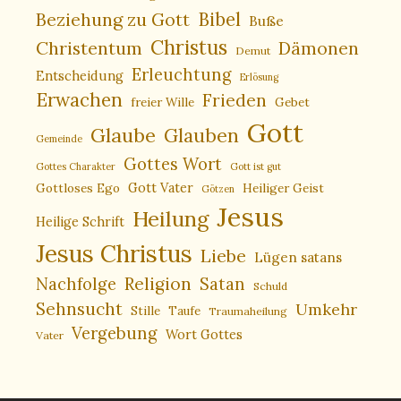
Bibel
Beziehung zu Gott
Buße
Christus
Christentum
Dämonen
Demut
Erleuchtung
Entscheidung
Erlösung
Erwachen
Frieden
freier Wille
Gebet
Gott
Glaube
Glauben
Gemeinde
Gottes Wort
Gottes Charakter
Gott ist gut
Gottloses Ego
Gott Vater
Heiliger Geist
Götzen
Jesus
Heilung
Heilige Schrift
Jesus Christus
Liebe
Lügen satans
Religion
Nachfolge
Satan
Schuld
Sehnsucht
Umkehr
Stille
Taufe
Traumaheilung
Vergebung
Wort Gottes
Vater