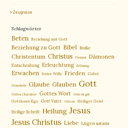
Zeugnisse
Schlagwörter
Beten
Beziehung mit Gott
Bibel
Beziehung zu Gott
Buße
Christus
Christentum
Dämonen
Demut
Erleuchtung
Entscheidung
Erlösung
Erwachen
Frieden
freier Wille
Gebet
Gott
Glaube
Glauben
Gemeinde
Gottes Wort
Gottes Charakter
Gott ist gut
Gottloses Ego
Gott Vater
Heiliger Geist
Götzen
Jesus
Heilung
Heilige Schrift
Jesus Christus
Liebe
Lügen satans