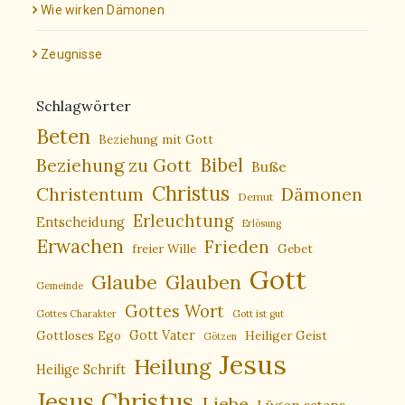
Wie wirken Dämonen
Zeugnisse
Schlagwörter
Beten
Beziehung mit Gott
Bibel
Beziehung zu Gott
Buße
Christus
Christentum
Dämonen
Demut
Erleuchtung
Entscheidung
Erlösung
Erwachen
Frieden
freier Wille
Gebet
Gott
Glaube
Glauben
Gemeinde
Gottes Wort
Gottes Charakter
Gott ist gut
Gottloses Ego
Gott Vater
Heiliger Geist
Götzen
Jesus
Heilung
Heilige Schrift
Jesus Christus
Liebe