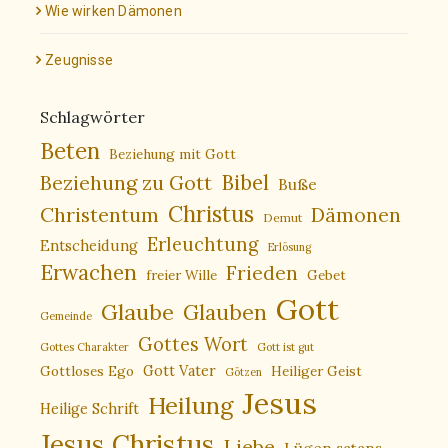
Wie wirken Dämonen
Zeugnisse
Schlagwörter
Beten
Beziehung mit Gott
Bibel
Beziehung zu Gott
Buße
Christus
Christentum
Dämonen
Demut
Erleuchtung
Entscheidung
Erlösung
Erwachen
Frieden
freier Wille
Gebet
Gott
Glaube
Glauben
Gemeinde
Gottes Wort
Gottes Charakter
Gott ist gut
Gottloses Ego
Gott Vater
Heiliger Geist
Götzen
Jesus
Heilung
Heilige Schrift
Jesus Christus
Liebe