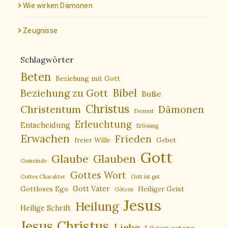
Wie wirken Dämonen
Zeugnisse
Schlagwörter
Beten
Beziehung mit Gott
Bibel
Beziehung zu Gott
Buße
Christus
Christentum
Dämonen
Demut
Erleuchtung
Entscheidung
Erlösung
Erwachen
Frieden
freier Wille
Gebet
Gott
Glaube
Glauben
Gemeinde
Gottes Wort
Gottes Charakter
Gott ist gut
Gottloses Ego
Gott Vater
Heiliger Geist
Götzen
Jesus
Heilung
Heilige Schrift
Jesus Christus
Liebe