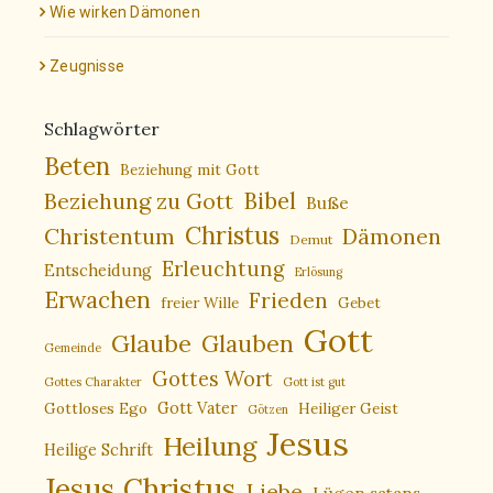
Wie wirken Dämonen
Zeugnisse
Schlagwörter
Beten
Beziehung mit Gott
Bibel
Beziehung zu Gott
Buße
Christus
Christentum
Dämonen
Demut
Erleuchtung
Entscheidung
Erlösung
Erwachen
Frieden
freier Wille
Gebet
Gott
Glaube
Glauben
Gemeinde
Gottes Wort
Gottes Charakter
Gott ist gut
Gottloses Ego
Gott Vater
Heiliger Geist
Götzen
Jesus
Heilung
Heilige Schrift
Jesus Christus
Liebe