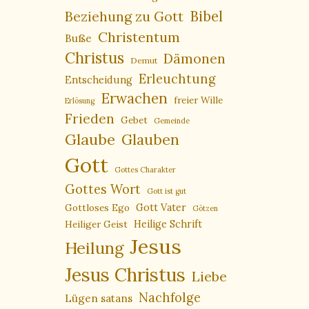
Bibel
Beziehung zu Gott
Christentum
Buße
Christus
Dämonen
Demut
Erleuchtung
Entscheidung
Erwachen
freier Wille
Erlösung
Frieden
Gebet
Gemeinde
Glaube
Glauben
Gott
Gottes Charakter
Gottes Wort
Gott ist gut
Gottloses Ego
Gott Vater
Götzen
Heiliger Geist
Heilige Schrift
Jesus
Heilung
Jesus Christus
Liebe
Nachfolge
Lügen satans